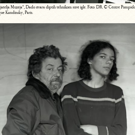
ijatelja Muzeja“, Dado stvara diptih tehnikom suve igle. Foto: DR. © Centre Pomp
que Kandinsky, Paris.