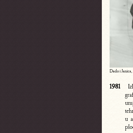
Dado i Janica,
1981
Iz
gra
umj
teh
u a
plo