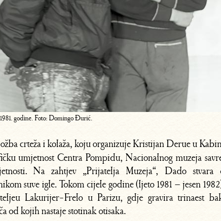
 1981. godine. Foto: Domingo Đurić.
ložba crteža i kolaža, koju organizuje Kristijan Derue u Kabi
fičku umjetnost Centra Pompidu, Nacionalnog muzeja sav
etnosti. Na zahtjev „Prijatelja Muzeja“, Dado stvara 
nikom suve igle. Tokom cijele godine (ljeto 1981 – jesen 1982
teljeu Lakurijer-Frelo u Parizu, gdje gravira trinaest ba
ča od kojih nastaje stotinak otisaka.