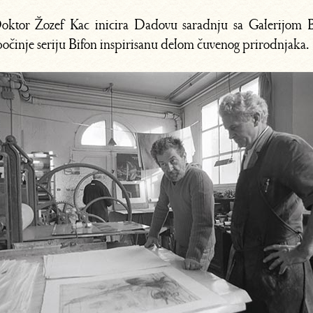
oktor Žozef Kac inicira Dadovu saradnju sa Galerijom 
očinje seriju Bifon inspirisanu delom čuvenog prirodnjaka.