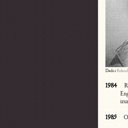
Dado i
Roland
1984
R
En
izu
1985
Ob