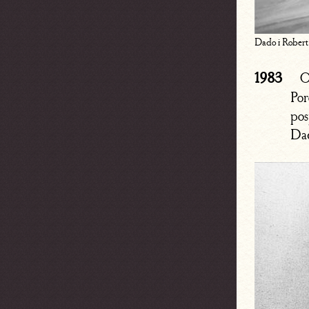
Dado i Robert 
1983
O
Por
pos
Dad