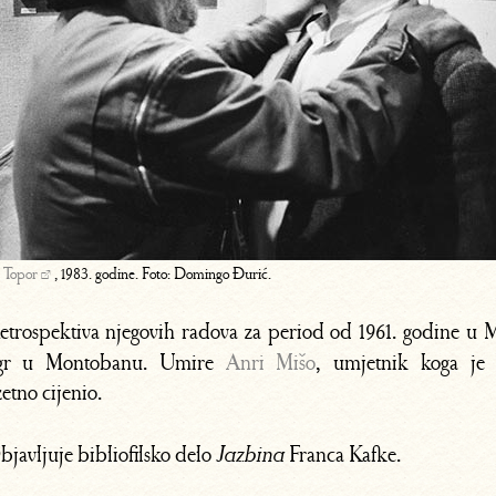
 Topor
, 1983. godine. Foto: Domingo Đurić.
etrospektiva njegovih radova za period od 1961. godine u 
gr u Montobanu. Umire
Anri Mišo
, umjetnik koga je
zetno cijenio.
javljuje bibliofilsko delo
Franca Kafke.
Jazbina