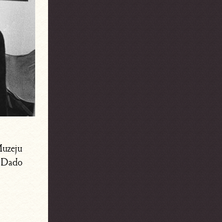
Muzeju
 Dado