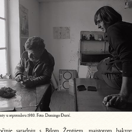
enty u septembru 1980. Foto: Domingo Đurić.
očinje saradnju s Bilom Žentijem, majstorom bakrop