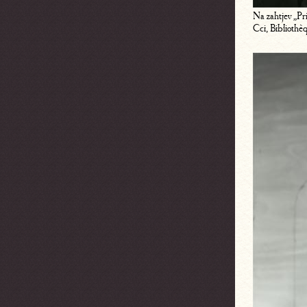
Na zahtjev „Pr
Cci, Bibliothè