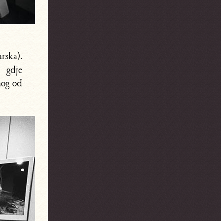
rska).
, gdje
nog od