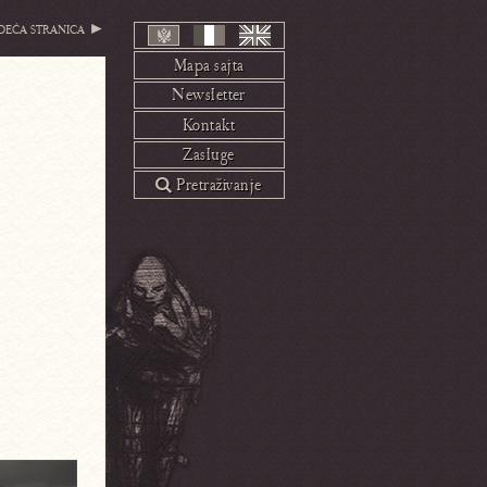
deća stranica ►
Mapa sajta
Newsletter
Kontakt
Zasluge
 Pretraživanje