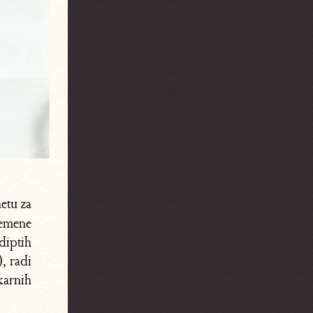
netu za
remene
diptih
), radi
karnih