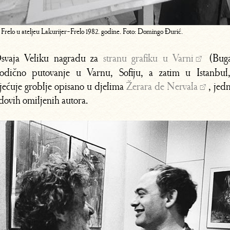
Frelo u ateljeu Lakurijer-Frelo 1982. godine. Foto: Domingo Đurić.
svaja Veliku nagradu za
stranu grafiku u Varni
(Buga
odično putovanje u Varnu, Sofiju, a zatim u Istanbul
jećuje groblje opisano u djelima
Žerara de Nervala
, jed
ovih omiljenih autora.