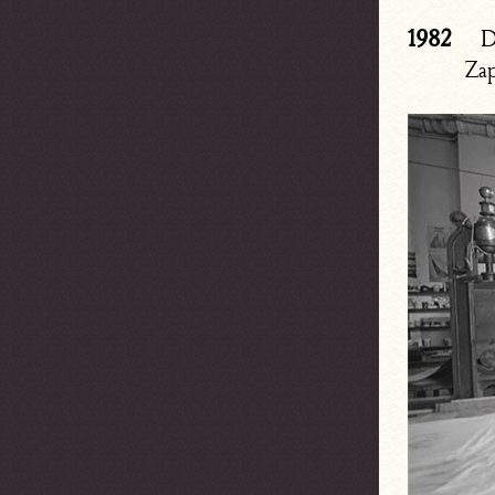
1982
D
Zap