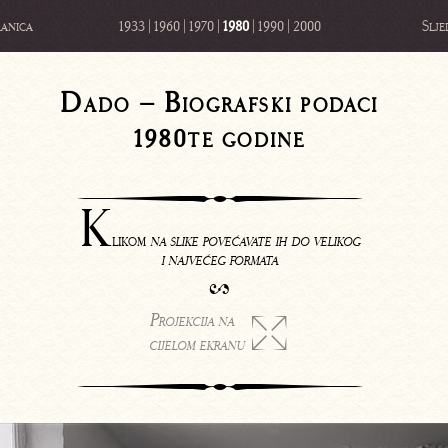
anica
1933
|
1960
|
1970
|
1980
|
1990
|
2000
Slje
Dado – Biografski podaci
1980te godine
K
likom
na slike povećavate ih do velikog
i najvećeg formata
❧
Projekcija na

cijelom ekranu