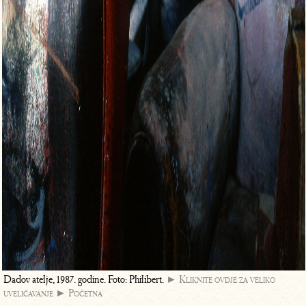
Dadov atelje, 1987. godine. Foto: Philibert.
► Kliknite ovdje za veliko
uveličavanje
► Početna