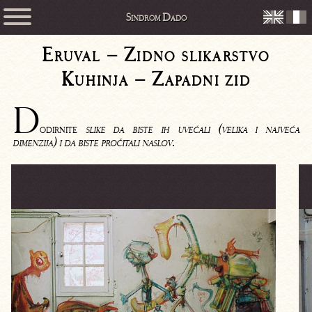
Sindrom Dado
Eruval – Zidno slikarstvo
Kuhinja – Zapadni zid
D
odirnite
slike da biste ih uvećali (velika i najveća
dimenzija) i da biste pročitali naslov.