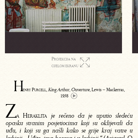
Projekcija na

cijelom ekranu
H
enry Purcell
,
, Lewis – Mackerras,
King Arthur, Ouverture
1958
Z
a Heraklita
je rečeno da je uputio sledeću
opasku stranim posjetiocima koji su oklijevali da
uđu, i koji su ga našli kako se grije kraj vatre u