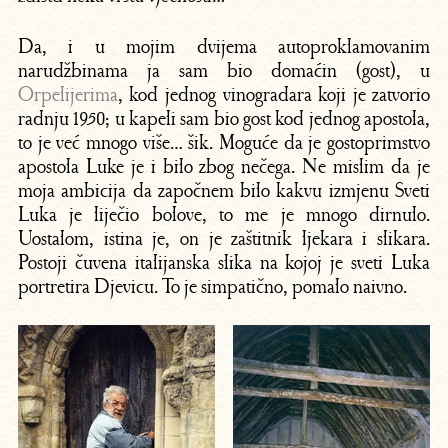
Da, i u mojim dvijema autoproklamovanim
narudžbinama ja sam bio domaćin (gost), u
Orpelijerima
, kod jednog vinogradara koji je zatvorio
radnju 1950; u kapeli sam bio gost kod jednog apostola,
to je već mnogo više… šik. Moguće da je gostoprimstvo
apostola Luke je i bilo zbog nečega. Ne mislim da je
moja ambicija da započnem bilo kakvu izmjenu Sveti
Luka je liječio bolove, to me je mnogo dirnulo.
Uostalom, istina je, on je zaštitnik ljekara i slikara.
Postoji čuvena italijanska slika na kojoj je sveti Luka
portretira Djevicu. To je simpatično, pomalo naivno.