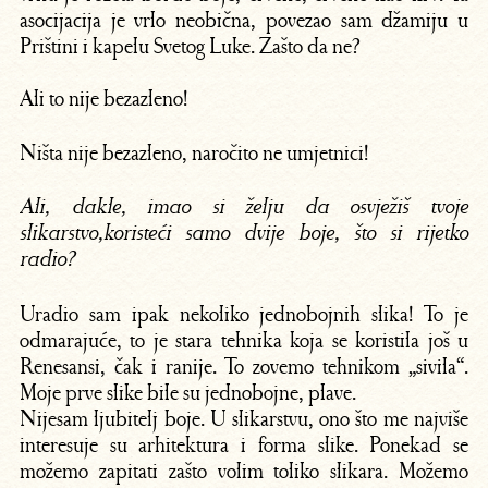
asocijacija je vrlo neobična, povezao sam džamiju u
Prištini i kapelu Svetog Luke. Zašto da ne?
Ali to nije bezazleno!
Ništa nije bezazleno, naročito ne umjetnici!
Ali, dakle, imao si želju da osvježiš tvoje
slikarstvo,koristeći samo dvije boje, što si rijetko
radio?
Uradio sam ipak nekoliko jednobojnih slika! To je
odmarajuće, to je stara tehnika koja se koristila još u
Renesansi, čak i ranije. To zovemo tehnikom „sivila“.
Moje prve slike bile su jednobojne, plave.
Nijesam ljubitelj boje. U slikarstvu, ono što me najviše
interesuje su arhitektura i forma slike. Ponekad se
možemo zapitati zašto volim toliko slikara. Možemo