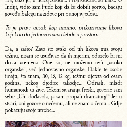
Da, tako je, u neizvjesnosti… Projektovane su kao… U
Indiji, vidio sam ljude koji da bi dobili gorivo, bacaju
goveđu balegu na zidove pri punoj svjetlosti.
To je pravi utisak koji imamo, prikazivanje likova
koji kao da jednovremeno lebde u prostoru…
Da, a zašto? Zato što svaki od tih likova ima svoju
težinu, nisam se usuđivao da ih mjerim, oduzelo bi mi
dosta vremena. One su, ne možemo reći „visoko
organske“, već jednostavno organske. Dakle te osobe
imaju, šta znam, 30, 15, 12 kg, težinu djeteta od osam
godina, nekog djedice takodje… Odrasli, mladi
humanoidi tu žive. Tokom stvaranja freski, govorio sam
sebi: „Uh, dođavola, ja sam propali dramaturg!“ Jer u
stvari, oni govore o nečemu, ali ne znam o čemu… Gdje
pokazuju svoje utrobe…