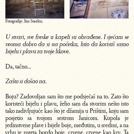
Fotografije: Jim Staelen.
U stvari, sve freske u kapeli su obrađene. I sjećam se
veoma dobro da si na početku, htio da koristiš samo
bijelu i plavu za tvoje likove.
Da, tačno…
Zašto si došao na.
Boju? Zadovoljan sam što me podsjećaš na to. Zato što
koristeći bijelu i plavu, želio sam da stvorim nešto isto
tako zadivljujuće kao što je džamija u Prištini, koju sam
posjetio sa tvojom sestrom Janicom. Kupola je
jedinstvene plave i bijele boje, međutim, u sredini, a na
vrhu je rozeta bordo boje, crvene, crvene kao krv. Ta