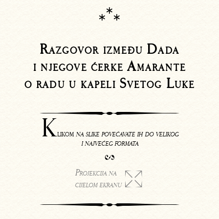
∗
∗ ∗
Razgovor između Dada
i njegove ćerke Amarante
o radu u kapeli Svetog Luke
K
likom
na slike povećavate ih do velikog
i najvećeg formata
❧
Projekcija na

cijelom ekranu