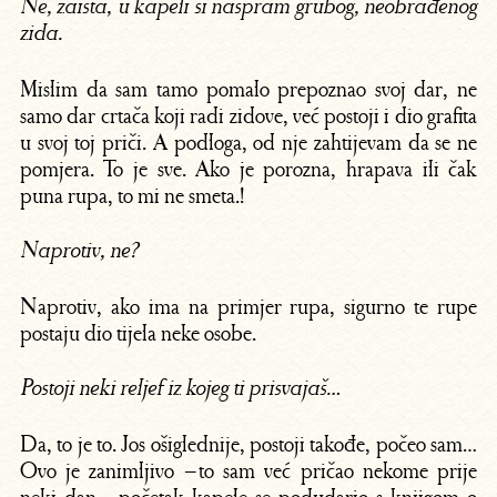
Ne, zaista, u kapeli si naspram grubog, neobrađenog
zida.
Mislim da sam tamo pomalo prepoznao svoj dar, ne
samo dar crtača koji radi zidove, već postoji i dio grafita
u svoj toj priči. A podloga, od nje zahtijevam da se ne
pomjera. To je sve. Ako je porozna, hrapava ili čak
puna rupa, to mi ne smeta.!
Naprotiv, ne?
Naprotiv, ako ima na primjer rupa, sigurno te rupe
postaju dio tijela neke osobe.
Postoji neki reljef iz kojeg ti prisvajaš…
Da, to je to. Jos ošiglednije, postoji takođe, počeo sam…
Ovo je zanimljivo – to sam već pričao nekome prije