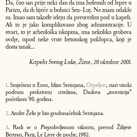
Da, čuo san prije neki dan da ima bolesnih od lepre u
Parizu, da ih liječe u bolnici Sen-Luj. Ne znam odakle
su. Imao sam takođe ideju da preuredim pod u kapeli.
Ali to je jako komplikovano zbog administracije. U
stvari, to je arheološka iskopina, ima nekoliko grobova
ovdje, ispod neke vrste betonskog poklopca, koji je
dosta tanak…
Kapela Svetog Luke, Žizor, 20 oktobar 2001.
1
. Smješteni u Erou, blizu Serinjana,
Orpeljeri
, stari vinski
podrum prekriveni crtežima, Dadova „investicija“
početkom '90. godina.
2
. Andre Želis je bio gradonačelnik Serinjana.
3
. Radi se o
, prevod Žilijete
Prepolovljenom vikontu
Bertran, Pariz, Le Livre de poche, 1982.