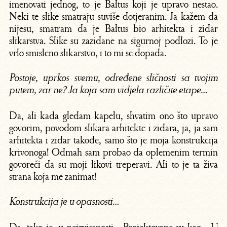
imenovati jednog, to je Baltus koji je upravo nestao.
Neki te slike smatraju suviše dotjeranim. Ja kažem da
nijesu, smatram da je Baltus bio arhitekta i zidar
slikarstva. Slike su zazidane na sigurnoj podlozi. To je
vrlo smisleno slikarstvo, i to mi se dopada.
Postoje, uprkos svemu, određene sličnosti sa tvojim
putem, zar ne? Ja koja sam vidjela različite etape…
Da, ali kada gledam kapelu, shvatim ono što upravo
govorim, povodom slikara arhitekte i zidara, ja, ja sam
arhitekta i zidar takođe, samo što je moja konstrukcija
krivonoga! Odmah sam probao da oplemenim termin
govoreći da su moji likovi treperavi. Ali to je ta živa
strana koja me zanimat!
Konstrukcija je u opasnosti…