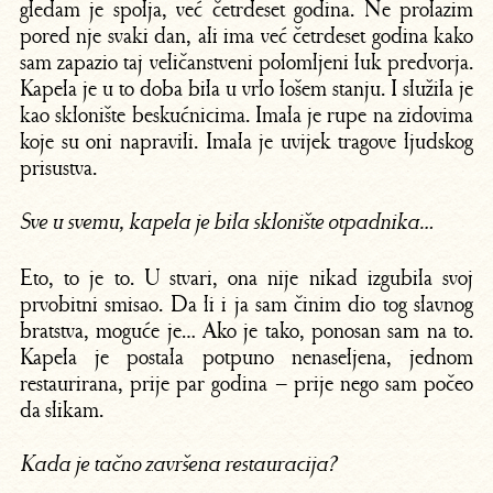
gledam je spolja, već četrdeset godina. Ne prolazim
pored nje svaki dan, ali ima već četrdeset godina kako
sam zapazio taj veličanstveni polomljeni luk predvorja.
Kapela je u to doba bila u vrlo lošem stanju. I služila je
kao sklonište beskućnicima. Imala je rupe na zidovima
koje su oni napravili. Imala je uvijek tragove ljudskog
prisustva.
Sve u svemu, kapela je bila sklonište otpadnika…
Eto, to je to. U stvari, ona nije nikad izgubila svoj
prvobitni smisao. Da li i ja sam činim dio tog slavnog
bratstva, moguće je… Ako je tako, ponosan sam na to.
Kapela je postala potpuno nenaseljena, jednom
restaurirana, prije par godina – prije nego sam počeo
da slikam.
Kada je tačno završena restauracija?