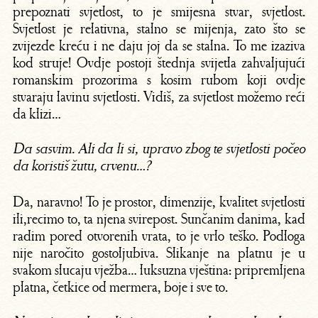
prepoznati svjetlost, to je smijesna stvar, svjetlost.
Svjetlost je relativna, stalno se mijenja, zato što se
zvijezde kreću i ne daju joj da se stalna. To me izaziva
kod struje! Ovdje postoji štednja svijetla zahvaljujući
romanskim prozorima s kosim rubom koji ovdje
stvaraju lavinu svjetlosti. Vidiš, za svjetlost možemo reći
da klizi…
Da sasvim. Ali da li si, upravo zbog te svjetlosti počeo
da koristiš žutu, crvenu…?
Da, naravno! To je prostor, dimenzije, kvalitet svjetlosti
ili,recimo to, ta njena svirepost. Sunčanim danima, kad
radim pored otvorenih vrata, to je vrlo teško. Podloga
nije naročito gostoljubiva. Slikanje na platnu je u
svakom slucaju vježba… luksuzna vještina: pripremljena
platna, četkice od mermera, boje i sve to.