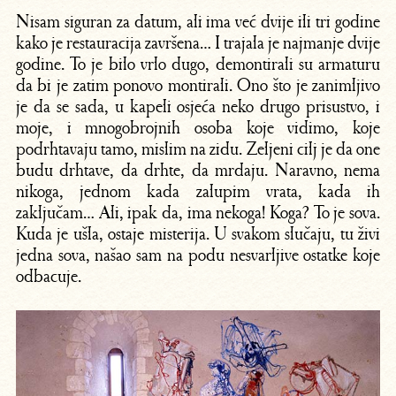
Nisam siguran za datum, ali ima već dvije ili tri godine
kako je restauracija završena… I trajala je najmanje dvije
godine. To je bilo vrlo dugo, demontirali su armaturu
da bi je zatim ponovo montirali. Ono što je zanimljivo
je da se sada, u kapeli osjeća neko drugo prisustvo, i
moje, i mnogobrojnih osoba koje vidimo, koje
podrhtavaju tamo, mislim na zidu. Zeljeni cilj je da one
budu drhtave, da drhte, da mrdaju. Naravno, nema
nikoga, jednom kada zalupim vrata, kada ih
zaključam… Ali, ipak da, ima nekoga! Koga? To je sova.
Kuda je ušla, ostaje misterija. U svakom slučaju, tu živi
jedna sova, našao sam na podu nesvarljive ostatke koje
odbacuje.