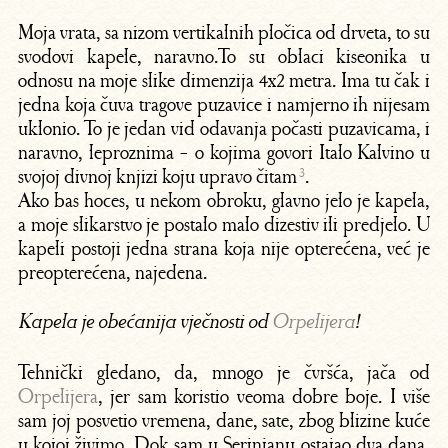
Moja vrata, sa nizom vertikalnih pločica od drveta, to su
svodovi kapele, naravno.To su oblaci kiseonika u
odnosu na moje slike dimenzija 4x2 metra. Ima tu čak i
jedna koja čuva tragove puzavice i namjerno ih nijesam
uklonio. To je jedan vid odavanja počasti puzavicama, i
naravno, leproznima - o kojima govori Italo Kalvino u
svojoj divnoj knjizi koju upravo čitam
³
.
Ako bas hoces, u nekom obroku, glavno jelo je kapela,
a moje slikarstvo je postalo malo dizestiv ili predjelo. U
kapeli postoji jedna strana koja nije opterećena, već je
preopterećena, najedena.
Kapela je obećanija vječnosti od
Orpelijera
!
Tehnički gledano, da, mnogo je čvršća, jača od
Orpelijera
, jer sam koristio veoma dobre boje. I više
sam joj posvetio vremena, dane, sate, zbog blizine kuće
u kojoj živimo. Dok sam u Serinjanu ostajao dva dana,