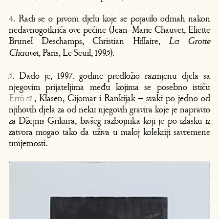
4
. Radi se o prvom djelu koje se pojavilo odmah nakon
nedavnogotkrića ove pećine (Jean-Marie Chauvet, Eliette
Brunel Deschamps, Christian Hillaire,
La Grotte
, Paris, Le Seuil, 1995).
Chauvet
5
. Dado je, 1997. godine predložio razmjenu djela sa
njegovim prijateljima među kojima se posebno ističu
Erró
, Klasen, Gijomar i Rankijak – svaki po jedno od
njihovih djela za od neku njegovih gravira koje je napravio
za Džejms Grikura, bivšeg razbojnika koji je po izlasku iz
zatvora mogao tako da uživa u maloj kolekciji savremene
umjetnosti.