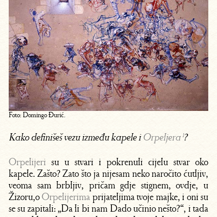
Foto: Domingo Đurić.
Kako definišeš vezu između kapele i
Orpeljera
¹
?
Orpelijeri
su u stvari i pokrenuli cijelu stvar oko
kapele. Zašto? Zato što ja nijesam neko naročito ćutljiv,
veoma sam brbljiv, pričam gdje stignem, ovdje, u
Žizoru,o
Orpelijerima
prijateljima tvoje majke, i oni su
se su zapitali: „Da li bi nam Dado učinio nešto?“, i tada