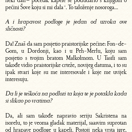
neki dan – početak kapele se podudario s knjigom o
pećini Šove koju si mi dala
⁴
. To taloženje nosoroga…
A i hrapavost podloge je jedan od uzroka ove
sličnosti?
Da! Znaš da sam posjetio praistorijske pećine: Fon-de-
Gom, u Dordonji, kao i u Peh-Merlu, koju sam
posjetio s tvojim bratom Malkolmom. U Tasili sam
takođe vidio praistorijske crteže, novijeg datuma, i to su
ipak stvari koje su me interesovale i koje me uvijek
interesuju.
Da li je teškoća na podlozi ta koja te je potakla kada
si slikao po vratima?
Da, ali sam takođe napravio seriju Sakristena na
isorelu, to je veoma gladak materijal, saasvim suprotan
od hrapave podloge u kapeli. Postoji neka vrsta igre,