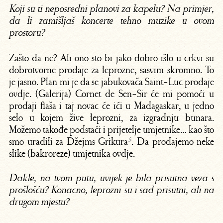
Koji su ti neposredni planovi za kapelu? Na primjer,
da li zamišljaš koncerte tehno muzike u ovom
prostoru?
Zašto da ne? Ali ono sto bi jako dobro išlo u crkvi su
dobrotvorne prodaje za leprozne, sasvim skromno. To
je jasno. Plan mi je da se jabukovača Saint-Luc prodaje
ovdje. (Galerija) Cornet de Sen-Sir će mi pomoći u
prodaji flaša i taj novac će ići u Madagaskar, u jedno
selo u kojem žive leprozni, za izgradnju bunara.
Možemo takođe podstaći i prijetelje umjetnike… kao što
smo uradili za Džejms Grikura
⁵
. Da prodajemo neke
slike (bakroreze) umjetnika ovdje.
Dakle, na tvom putu, uvijek je bila prisutna veza s
prošlošću? Konacno, leprozni su i sad prisutni, ali na
drugom mjestu?