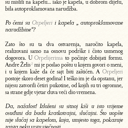
su mislili na kapelu… iako je kapela, u dobrom dijelu,
bila autoproklamovana narudžba.
Po čemi su
Orpeljeri
i kapela „ autoproklamovane
narudžbine“?
Zato što su ta dva ostvarenja, naročito kapela,
realizovani samo na osnovu podrške i čisto usmenog
dogovora. U
Orpelijerima
to počinje dobijati formu.
Andre Želis
²
mi je poslao poštu u kojem govori o meni,
i u kojem kaže da će sajt biti zaštićen. A
Orpeljeri
postoje skoro deset godina! I teško im je da opstanu, jer
nijesu zatvorili četiri pukotine, od kojih su tri ogromne,
sa strane gdje vjetar duva veći dio vremena.
Da, nažalost! Izloženi su sitnoj kiši u isto vrijeme
osuđuni da budu kratkotrajni, slučajni. Što uopšte
nije slučaj sa kapelom, koja, umjesto toga, pokazuje
zaista neku vrstu vječnosti…