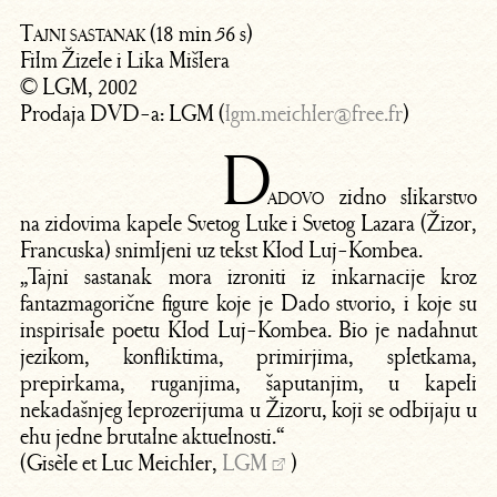
Tajni sastanak
(18 min 56 s)
Film Žizele i Lika Mišlera
© LGM, 2002
Prodaja DVD-a: LGM (
lgm.meichler@free.fr
)
D
adovo
zidno slikarstvo
na zidovima kapele Svetog Luke i Svetog Lazara (Žizor,
Francuska) snimljeni uz tekst Klod Luj-Kombea.
„Tajni sastanak mora izroniti iz inkarnacije kroz
fantazmagorične figure koje je Dado stvorio, i koje su
inspirisale poetu Klod Luj-Kombea. Bio je nadahnut
jezikom, konfliktima, primirjima, spletkama,
prepirkama, ruganjima, šaputanjim, u kapeli
nekadašnjeg leprozerijuma u Žizoru, koji se odbijaju u
ehu jedne brutalne aktuelnosti.“
(Gisèle et Luc Meichler,
LGM
)