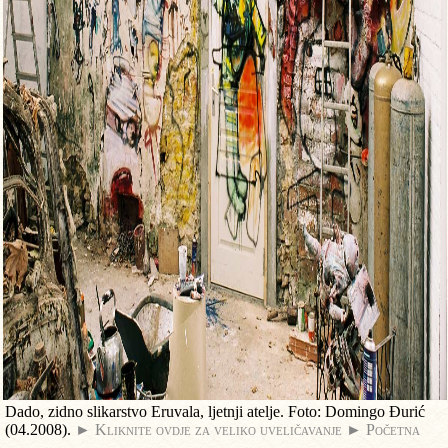
Dado, zidno slikarstvo Eruvala, ljetnji atelje. Foto: Domingo Đurić
(04.2008).
► Kliknite ovdje za veliko uveličavanje
► Početna