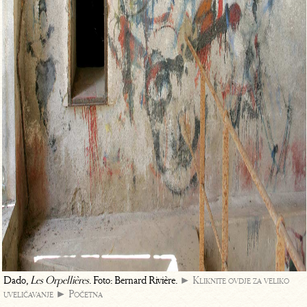
Dado,
Les Orpellières
. Foto: Bernard Rivière.
► Kliknite ovdje za veliko
uveličavanje
► Početna