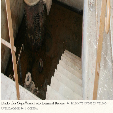
Dado,
Les Orpellières
. Foto: Bernard Rivière.
► Kliknite ovdje za veliko
uveličavanje
► Početna