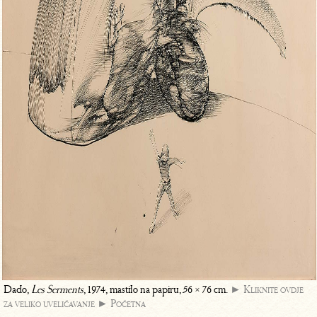
Dado,
Les Serments
, 1974, mastilo na papiru, 56 × 76 cm.
► Kliknite ovdje
za veliko uveličavanje
► Početna