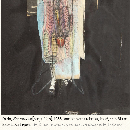
Dado,
Bez naslova
[serija
Curi
], 1988, kombinovana tehnika, kolaž, 44 × 31 cm.
Foto: Lazar Pejović.
► Kliknite ovdje za veliko uveličavanje
► Početna