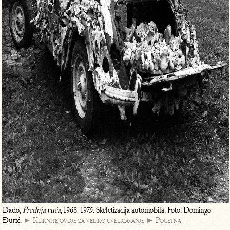
Dado,
Prednja vuča
, 1968-1975. Skeletizacija automobila. Foto: Domingo
Đurić.
► Kliknite ovdje za veliko uveličavanje
► Početna