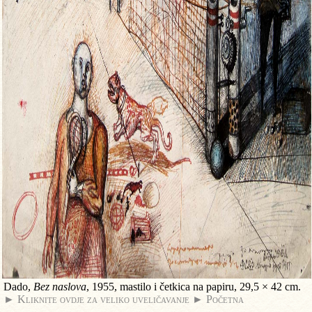
Dado,
Bez naslova
, 1955, mastilo i četkica na papiru, 29,5 × 42 cm.
► Kliknite ovdje za veliko uveličavanje
► Početna