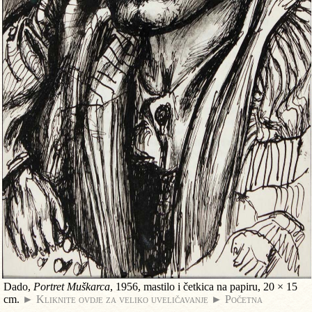
Dado,
Portret Muškarca
, 1956, mastilo i četkica na papiru, 20 × 15
cm.
► Kliknite ovdje za veliko uveličavanje
► Početna