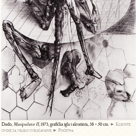
Dado,
Manipulator II
, 1973, grafička igla i akvatinta, 38 × 50 cm.
► Kliknite
ovdje za veliko uveličavanje
► Početna