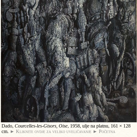
Dado,
Courcelles-les-Gisors, Oise
, 1958, ulje na platnu, 161 × 128
cm.
► Kliknite ovdje za veliko uveličavanje
► Početna