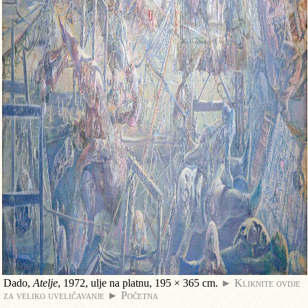
Dado,
Atelje
, 1972, ulje na platnu, 195 × 365 cm.
► Kliknite ovdje
za veliko uveličavanje
► Početna