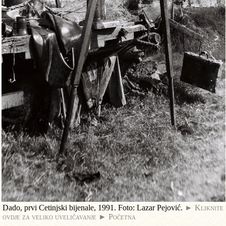
Dado, prvi Cetinjski bijenale, 1991. Foto: Lazar Pejović.
► Kliknite
ovdje za veliko uveličavanje
► Početna