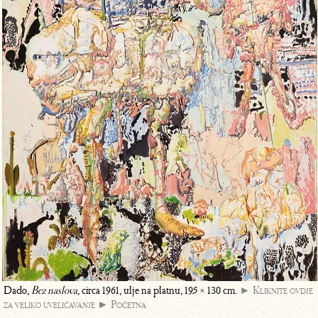
Dado,
Bez naslova
, circa 1961, ulje na platnu, 195 × 130 cm.
► Kliknite ovdje
za veliko uveličavanje
► Početna